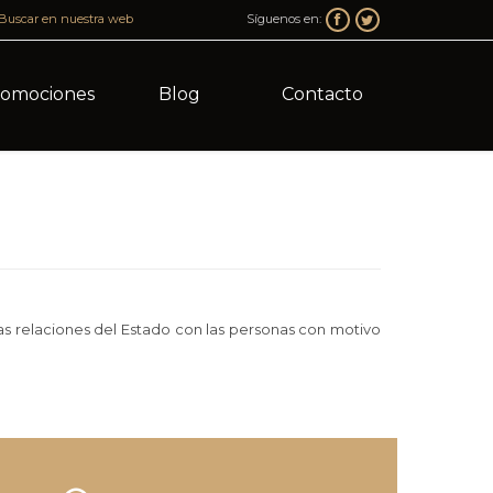
Buscar en nuestra web
Síguenos en:


Skip
romociones
Blog
Contacto
to
content
 las relaciones del Estado con las personas con motivo