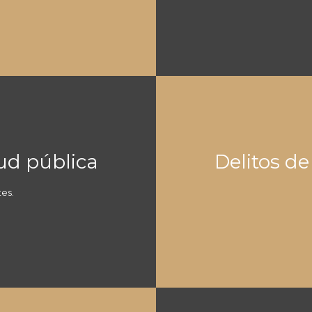
lud pública
Delitos de
tes.