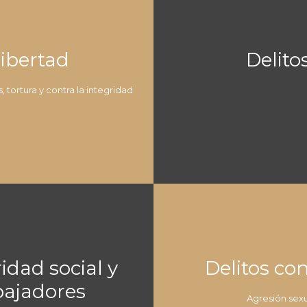
libertad
Delito
tortura y contra la integridad
idad social y
Delitos con
bajadores
Agresión sexu