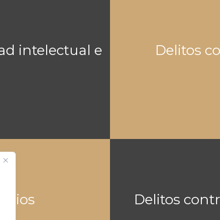
ad intelectual e
Delitos c
endios
Delitos cont