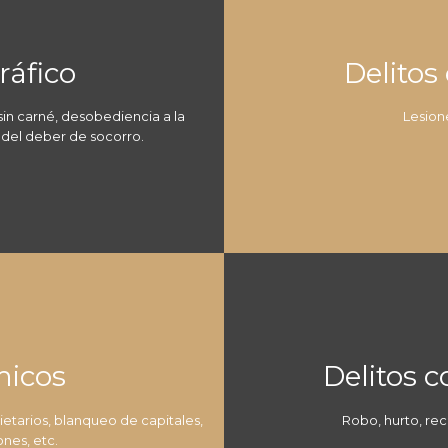
ráfico
Delitos
in carné, desobediencia a la
Lesione
 del deber de socorro.
micos
Delitos c
ietarios, blanqueo de capitales,
Robo, hurto, rec
ones, etc.