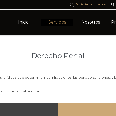

Contacta con nosotros
|

Inicio
Servicios
Nosotros
P
Derecho Penal
s jurídicas que determinan las infracciones, las penas o sanciones, y
recho penal, caben citar: