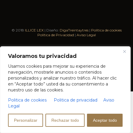
© 2018
ILLICE LEX
| Diseño:
DigaTreintaytres
|
Política de cookies
Política de Privacidad
|
Aviso Legal
Valoramos tu privacidad
Usamos cookies para mejorar su experiencia de
navegación, mostrarle anuncios o contenidos
personalizados y analizar nuestro tráfico. Al hacer clic


Tel:
+34 601 10 44 60
| Síguenos en:
en “Aceptar todo” usted da su consentimiento a
nuestro uso de las cookies.
Politica de cookies
Politica de privacidad
Aviso
Legal
Personalizar
Rechazar todo
Aceptar todo