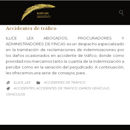

Accidentes de tráfico
ILLICE LEX ABOGADOS, PROCURADORES Y
ADMINISTRADORES DE FINCAS es un despacho especializado
en la tramitación de reclamaciones de indemnizaciones por
los daños ocasionados en accidente de tráfico, donde como
prioridad nos marcamos tanto la cuantía de la indemnización a
percibir como en la sanación del perjudicado. A continuación,
les ofrecemos una serie de consejos, para…
CATEGORY
ILLICE_LEX
ACCIDENTES DE TRÁFICO


CATEGORY
ACCIDENTES
ACCIDENTES DE TRÁFICO
DAÑOS VEHÍCULO
,
,
,

VEHÍCULOS